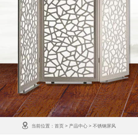
当前位置：
首页
>
产品中心
>
不锈钢屏风