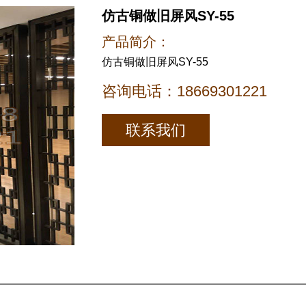
仿古铜做旧屏风SY-55
产品简介：
仿古铜做旧屏风SY-55
咨询电话：18669301221
联系我们