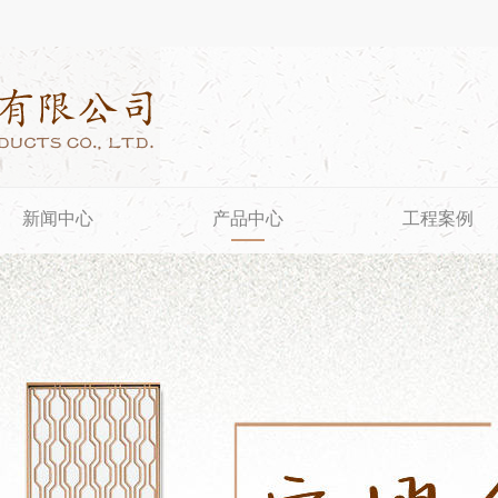
新闻中心
产品中心
工程案例