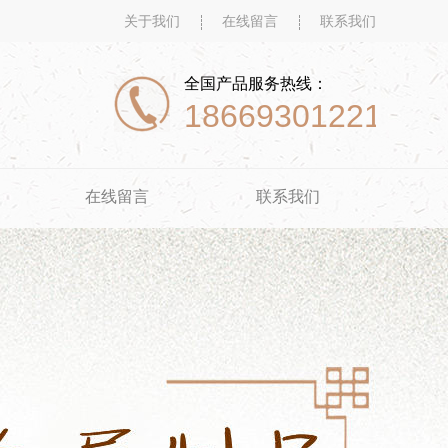
关于我们
在线留言
联系我们
全国产品服务热线：
18669301221
在线留言
联系我们