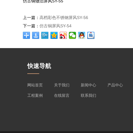
仿古铜做旧屏风SY-55
上一篇：
高档彩色不锈钢屏风SY-56
下一篇：
仿古铜屏风SY-54
快速导航
网站首页
关于我们
新闻中心
产品中心
工程案例
在线留言
联系我们