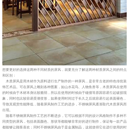
想要更好的选择这两种不同材质的屏风，就要充分了解这两种材质屏风之间的特点
和区别：
木质屏风是用木材作为原料进行生产制作的一种屏风，是非常古老的特色传统装
饰艺术品。可在屏风上雕刻各种图案，如山水花鸟、人物鱼兽等，木质屏风在使用
的时候由于木材本身比较脆弱，所以在使用的时候由于碰撞等原因容易引起破损现
象，同时也比较容易受潮变形，如果使用时间过于长久之后就容易引起表面褪色，
导致其观赏性能降低，随着屏风制作工艺的进步，不锈钢屏风逐渐取代木质屏风而
出现。
随着不锈钢屏风制作工艺的不断进步，它可以根据不同的设计风格制作不多种不
同类型的屏风，包括表面颜色、形状等都能够非常好的进行制作，保证每一款产品
都能够让顾客喜欢；同时不锈钢屏风由于是金属制品，这就使得它在进行使用的时